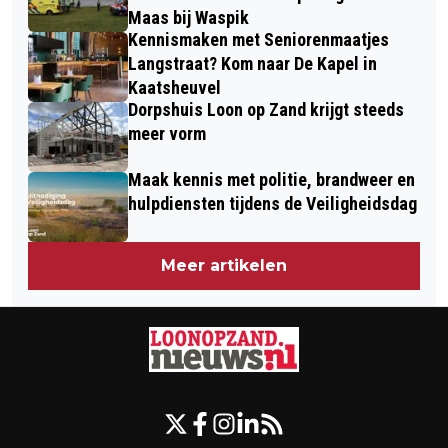
Maas bij Waspik
Kennismaken met Seniorenmaatjes
Langstraat? Kom naar De Kapel in
Kaatsheuvel
Dorpshuis Loon op Zand krijgt steeds
meer vorm
Maak kennis met politie, brandweer en
hulpdiensten tijdens de Veiligheidsdag
Meer artikelen