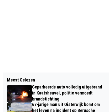
Vorig artikel
Volgend artikel
MAX ZOEKT EEN NIEUWE BAAS
Meest Gelezen
EENZIJDIG ONGEVAL KAATSHEUVEL,
Geparkeerde auto volledig uitgebrand
AUTO IN DE SLOOT
in Kaatsheuvel, politie vermoedt
brandstichting
67-jarige man uit Oisterwijk komt om
het leven na incident op Bergsche