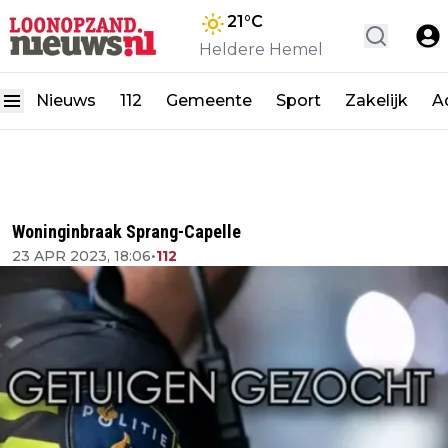
21
°C
Heldere Hemel
Nieuws
112
Gemeente
Sport
Zakelijk
A
Woninginbraak Sprang-Capelle
23 APR 2023, 18:06
•
112