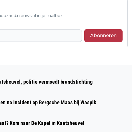
opzand.nieuws.nl in je mailbox
Abonneren
Volgend artikel
VOORLEESONTBIJT MET
atsheuvel, politie vermoedt brandstichting
BURGEMEESTER HANNE VAN AART
even na incident op Bergsche Maas bij Waspik
at? Kom naar De Kapel in Kaatsheuvel