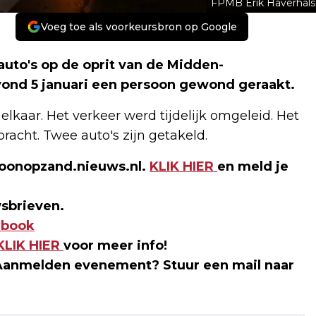
FPMB Erik Haverhals
Voeg toe als voorkeursbron op Google
auto's op de oprit van de Midden-
ond 5 januari een persoon gewond geraakt.
lkaar. Het verkeer werd tijdelijk omgeleid. Het
racht. Twee auto's zijn getakeld.
Loonopzand.nieuws.nl.
KLIK HIER
en meld je
sbrieven.
ebook
KLIK HIER
voor meer info!
Aanmelden evenement? Stuur een mail naar