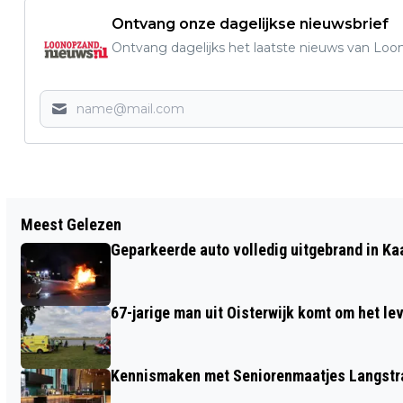
Ontvang onze dagelijkse nieuwsbrief
Ontvang dagelijks het laatste nieuws van Loon
Vorig artikel
Meest Gelezen
ZATERDAG 14 JANUARI COVERNIGHT IN
Geparkeerde auto volledig uitgebrand in Ka
CROSSROADS MET BILL DISNEY EN
FOXY VENUS
67-jarige man uit Oisterwijk komt om het l
Kennismaken met Seniorenmaatjes Langstra