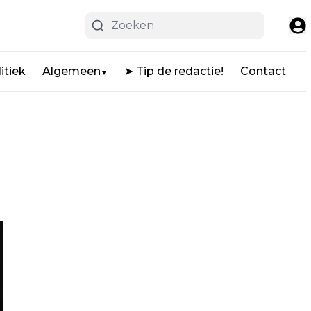
itiek
Algemeen
➤ Tip de redactie!
Contact
▼