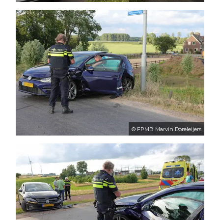
© FPMB Marvin Doreleijers