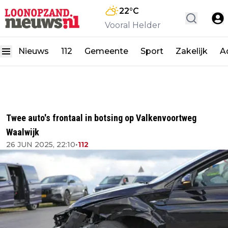
22
°C
Vooral Helder
Nieuws
112
Gemeente
Sport
Zakelijk
A
Twee auto's frontaal in botsing op Valkenvoortweg
Waalwijk
26 JUN 2025, 22:10
•
112