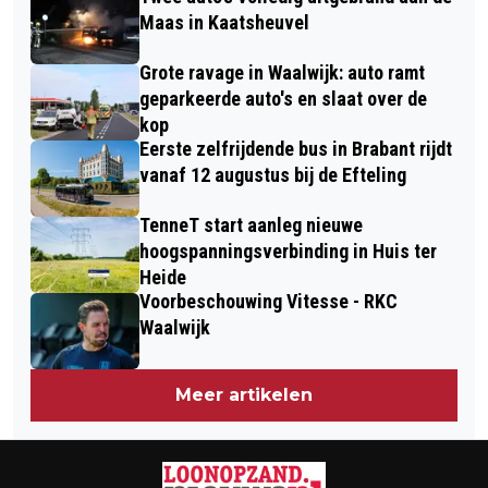
WAALWIJK 2025/2026 BEKEND
KAATSHEUVEL
Maas in Kaatsheuvel
Grote ravage in Waalwijk: auto ramt
geparkeerde auto's en slaat over de
kop
Eerste zelfrijdende bus in Brabant rijdt
vanaf 12 augustus bij de Efteling
TenneT start aanleg nieuwe
hoogspanningsverbinding in Huis ter
Heide
Voorbeschouwing Vitesse - RKC
Waalwijk
Meer artikelen