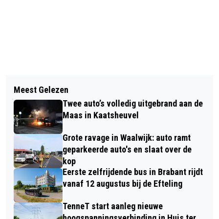
Vorig artikel
Volgend artikel
EFTELING BINGOMIDDAG TREKT VEEL
Meest Gelezen
ARRESTATIETEAM VALT WONING IN
BEZOEKERS NAAR PLEINFESTIVAL
Twee auto’s volledig uitgebrand aan de
SPRANG-CAPELLE BINNEN VOOR
KAATSHEUVEL
Maas in Kaatsheuvel
VERWARDE MAN
Grote ravage in Waalwijk: auto ramt
geparkeerde auto's en slaat over de
kop
Eerste zelfrijdende bus in Brabant rijdt
vanaf 12 augustus bij de Efteling
TenneT start aanleg nieuwe
hoogspanningsverbinding in Huis ter