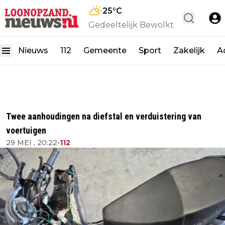
25
°C
Gedeeltelijk Bewolkt
Nieuws
112
Gemeente
Sport
Zakelijk
A
Twee aanhoudingen na diefstal en verduistering van
voertuigen
29 MEI , 20:22
•
112