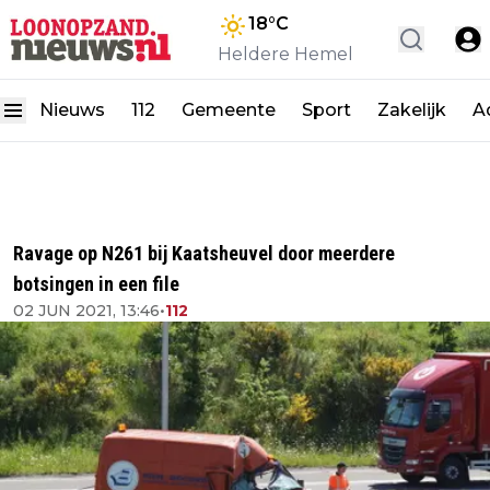
18
°C
Heldere Hemel
Nieuws
112
Gemeente
Sport
Zakelijk
A
Ravage op N261 bij Kaatsheuvel door meerdere
botsingen in een file
02 JUN 2021, 13:46
•
112