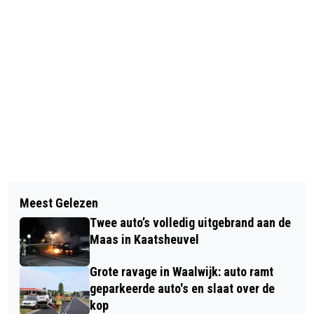
Vorig artikel
Volgend artikel
KUNSTVAKANTIE IN HET
Meest Gelezen
FIETSER GEWOND NA BOTSING MET
ZOMERATELIER
Twee auto’s volledig uitgebrand aan de
AUTO IN KAATSHEUVEL
Maas in Kaatsheuvel
Grote ravage in Waalwijk: auto ramt
geparkeerde auto's en slaat over de
kop