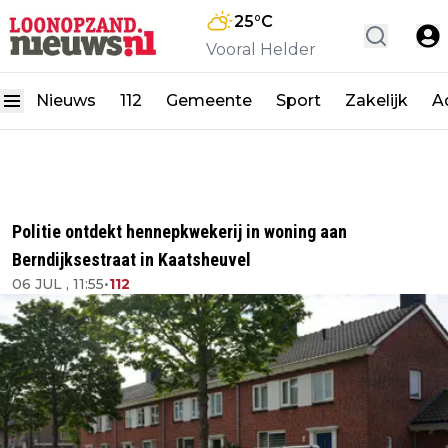
25
°C
Vooral Helder
Nieuws
112
Gemeente
Sport
Zakelijk
A
Politie ontdekt hennepkwekerij in woning aan
Berndijksestraat in Kaatsheuvel
06 JUL , 11:55
•
112