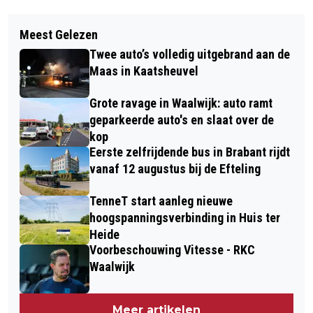
Vorig artikel
Volgend artikel
LOONSTARS EN 100 JAAR UNO ANIMO
Meest Gelezen
ZORGATELIER DE POLDER ZOEKT PER
ZORGEN VOOR ONVERGETELIJK
Twee auto’s volledig uitgebrand aan de
DIRECT VRIJWILLIGE CHAUFFEURS
DORPSFEEST
Maas in Kaatsheuvel
Grote ravage in Waalwijk: auto ramt
geparkeerde auto's en slaat over de
kop
Eerste zelfrijdende bus in Brabant rijdt
vanaf 12 augustus bij de Efteling
TenneT start aanleg nieuwe
hoogspanningsverbinding in Huis ter
Heide
Voorbeschouwing Vitesse - RKC
Waalwijk
Meer artikelen