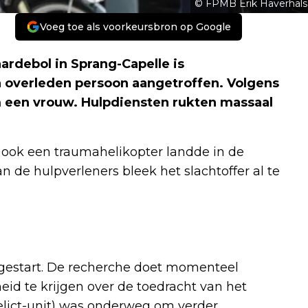
© FPMB Erik Haverhals
Voeg toe als voorkeursbron op Google
rdebol in Sprang-Capelle is
 overleden persoon aangetroffen. Volgens
m een vrouw. Hulpdiensten rukten massaal
ook een traumahelikopter landde in de
de hulpverleners bleek het slachtoffer al te
opgestart. De recherche doet momenteel
id te krijgen over de toedracht van het
Delict-unit) was onderweg om verder