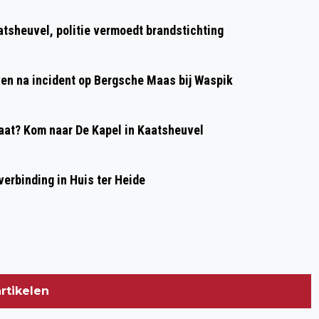
DIRIGENT GEZOCHT VOOR GEZELLIG EN
atsheuvel, politie vermoedt brandstichting
AMBITIEUS KOOR LA JEUNESSE UIT
KAATSHEUVEL
even na incident op Bergsche Maas bij Waspik
at? Kom naar De Kapel in Kaatsheuvel
erbinding in Huis ter Heide
rtikelen