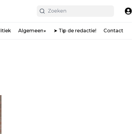
itiek
Algemeen
➤ Tip de redactie!
Contact
▼