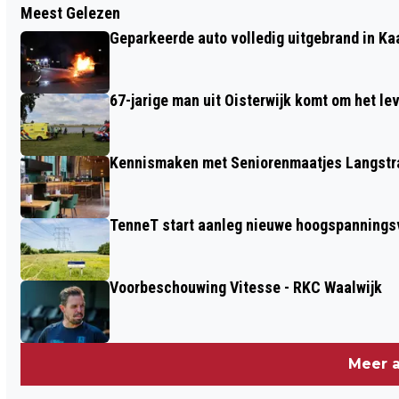
Meest Gelezen
BRANDWEER OPNIEUW NAAR
Geparkeerde auto volledig uitgebrand in Ka
HEISTRAAT IN SPRANG-CAPELLE VOOR
BRAND IN SCHUURTJE
67-jarige man uit Oisterwijk komt om het l
Kennismaken met Seniorenmaatjes Langstra
TenneT start aanleg nieuwe hoogspanningsv
Voorbeschouwing Vitesse - RKC Waalwijk
Meer a