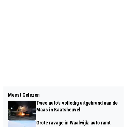
Vorig artikel
Volgend artikel
RKC WAALWIJK SPEELT MET 1-1
Meest Gelezen
BEZOEK HET (H)OORCAFÉ IN
GELIJK TEGEN JONG AZ IN TWEEDE
Twee auto’s volledig uitgebrand aan de
WAALWIJK VOOR ONTMOETING EN
OEFENDUEL
Maas in Kaatsheuvel
PRAKTISCHE TIPS
Grote ravage in Waalwijk: auto ramt