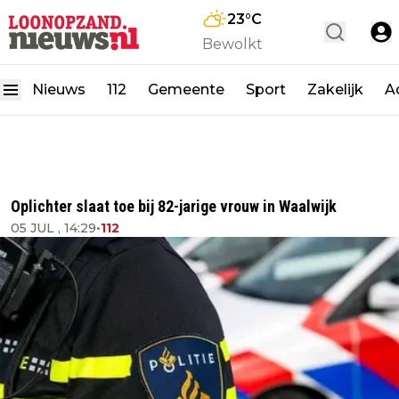
23
°C
Bewolkt
Nieuws
112
Gemeente
Sport
Zakelijk
A
Oplichter slaat toe bij 82-jarige vrouw in Waalwijk
05 JUL , 14:29
•
112