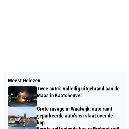
Vorig artikel
Volgend artikel
MAN ERNSTIG GEWOND GERAAKT BIJ
Meest Gelezen
ZOMERSE TEMPERATUREN LOPEN OP
ONGEVAL OP SKATEBAAN IN
Twee auto’s volledig uitgebrand aan de
RICHTING TROPISCHE WAARDEN DEZE
NIEUWKUIJK
Maas in Kaatsheuvel
WEEK
Grote ravage in Waalwijk: auto ramt
geparkeerde auto's en slaat over de
kop
Eerste zelfrijdende bus in Brabant rijdt