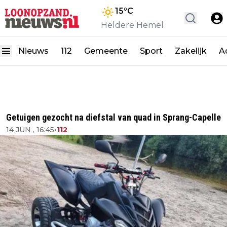
15
°C
Heldere Hemel
Nieuws
112
Gemeente
Sport
Zakelijk
A
Getuigen gezocht na diefstal van quad in Sprang-Capelle
14 JUN , 16:45
•
112