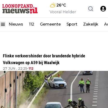
26
°C
Vooral Helder
Nieuws
112
Gemeente
Sport
Zakelijk
A
Flinke verkeershinder door brandende hybride
Volkswagen op A59 bij Waalwijk
27 JUN , 22:25
•
112