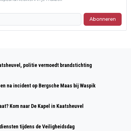
Abonneren
Volgend artikel
VERENIGINGEN VERPULVEREN GROTE
atsheuvel, politie vermoedt brandstichting
CLUBACTIE RECORD: € 12.8 MILJOEN
even na incident op Bergsche Maas bij Waspik
at? Kom naar De Kapel in Kaatsheuvel
diensten tijdens de Veiligheidsdag