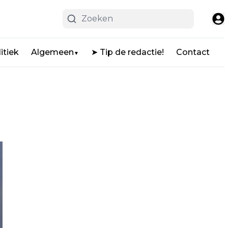
itiek
Algemeen
➤ Tip de redactie!
Contact
▼