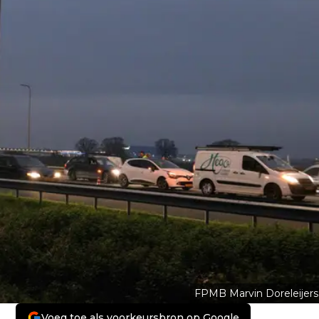
FPMB Marvin Doreleijers
Voeg toe als voorkeursbron op Google