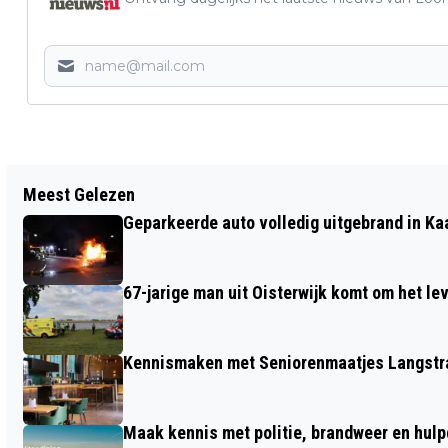
Vorig artikel
Meest Gelezen
BOEREN MET DE NATUUR!
Geparkeerde auto volledig uitgebrand in Ka
67-jarige man uit Oisterwijk komt om het l
Kennismaken met Seniorenmaatjes Langstra
Maak kennis met politie, brandweer en hulp