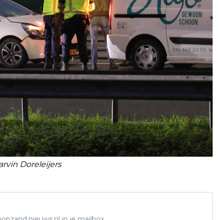
rvin Doreleijers
opzand.nieuws.nl in je mailbox