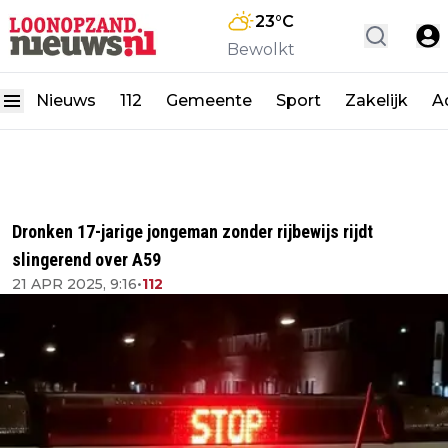
23
°C
Bewolkt
Nieuws
112
Gemeente
Sport
Zakelijk
A
Dronken 17-jarige jongeman zonder rijbewijs rijdt
slingerend over A59
21 APR 2025, 9:16
•
112