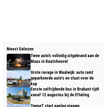
Vorig artikel
Volgend artikel
BARBECUE MET HOUTAFVAL IN
Meest Gelezen
POLITIE ONDERZOEKT BRUTE
BRAND IN WAALWIJK, DADER SLAAT
Twee auto’s volledig uitgebrand aan de
INBRAAK BIJ OPTICIEN IN WAALWIJK
OP DE VLUCHT
Maas in Kaatsheuvel
Grote ravage in Waalwijk: auto ramt
geparkeerde auto's en slaat over de
kop
Eerste zelfrijdende bus in Brabant rijdt
vanaf 12 augustus bij de Efteling
TenneT start aanleg nieuwe