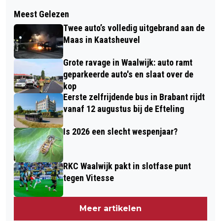
Volgend artikel
MOTORRIJDER GEWOND BIJ BOTSING
Meest Gelezen
AUTOMOBILIST ONWEL OP
MET TWEE AUTO’S IN KAATSHEUVEL
Twee auto’s volledig uitgebrand aan de
PARKEERPLAATS LIDL IN
Maas in Kaatsheuvel
KAATSHEUVEL, DRIE AUTO’S ZWAAR
Grote ravage in Waalwijk: auto ramt
BESCHADIGD
geparkeerde auto's en slaat over de
kop
Eerste zelfrijdende bus in Brabant rijdt
vanaf 12 augustus bij de Efteling
Is 2026 een slecht wespenjaar?
RKC Waalwijk pakt in slotfase punt
tegen Vitesse
Meer artikelen