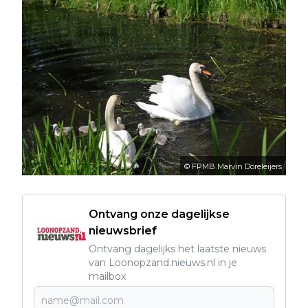
© FPMB Marvin Doreleijers
Ontvang onze dagelijkse
nieuwsbrief
Ontvang dagelijks het laatste nieuws
van Loonopzand.nieuws.nl in je
mailbox