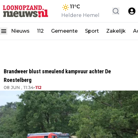
11
°C
Heldere Hemel
Nieuws
112
Gemeente
Sport
Zakelijk
A
Brandweer blust smeulend kampvuur achter De
Roestelberg
08 JUN , 11:34
•
112