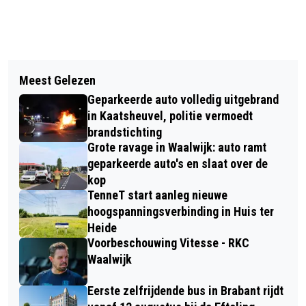
Vorig artikel
Volgend artikel
NIEUWE COALITIE IN LOON OP ZAND
Meest Gelezen
FOTOGRAFEN GEZOCHT VOOR
ZET KOERS RICHTING 2030 MET
Geparkeerde auto volledig uitgebrand
LOONOPZAND.NIEUWS.NL EN
AKKOORD ‘VERANTWOORD VOORUIT’
in Kaatsheuvel, politie vermoedt
WAALWIJK.NIEUWS.NL
brandstichting
Grote ravage in Waalwijk: auto ramt
geparkeerde auto's en slaat over de
kop
TenneT start aanleg nieuwe
hoogspanningsverbinding in Huis ter
Heide
Voorbeschouwing Vitesse - RKC
Waalwijk
Eerste zelfrijdende bus in Brabant rijdt