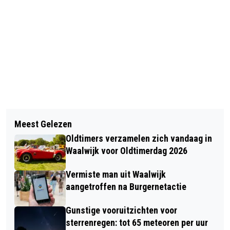
Vorig artikel
Volgend artikel
EFTELING- EN ANTON PIECK
Meest Gelezen
FATBIKE BESTUURDER REED IN
VERZAMELBEURS
Oldtimers verzamelen zich vandaag in
TEGENGESTELDE RICHTING EN
Waalwijk voor Oldtimerdag 2026
BOTSTE TEGEN EEN AUTO (UPDATE)
Vermiste man uit Waalwijk
aangetroffen na Burgernetactie
Gunstige vooruitzichten voor
sterrenregen: tot 65 meteoren per uur