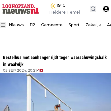
19
°C
Heldere Hemel
Nieuws
112
Gemeente
Sport
Zakelijk
A
Bestelbus met aanhanger rijdt tegen waarschuwingsbalk
in Waalwijk
05 SEP 2024, 20:21
•
112