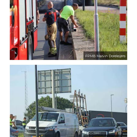
FPMB Marvin Doreleijers