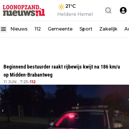
21
°C
Heldere Hemel
Nieuws
112
Gemeente
Sport
Zakelijk
A
Beginnend bestuurder raakt rijbewijs kwijt na 186 km/u
op Midden-Brabantweg
11 JUN , 7:25
•
112