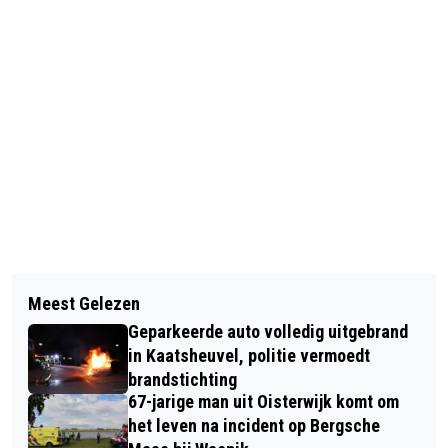
Vorig artikel
Volgend artikel
BESCHONKEN BESTUURDER
Meest Gelezen
LOKALE ONDERNEMERS IN DE REGIO
VEROORZAAKT ZWARE CRASH OP
Geparkeerde auto volledig uitgebrand
KLAAR VOOR DE DIGITALE TOEKOMST
MIDDEN-BRABANTWEG
in Kaatsheuvel, politie vermoedt
brandstichting
67-jarige man uit Oisterwijk komt om
het leven na incident op Bergsche