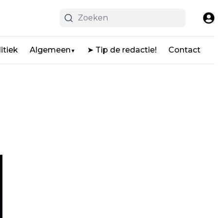
itiek
Algemeen
➤ Tip de redactie!
Contact
▼