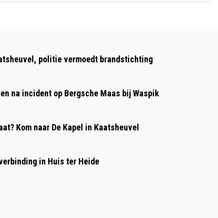
Volgend artikel
GUNSTIGE STERRENREGEN IN DE NACHT
atsheuvel, politie vermoedt brandstichting
VAN 14 OP 15 DECEMBER
even na incident op Bergsche Maas bij Waspik
at? Kom naar De Kapel in Kaatsheuvel
erbinding in Huis ter Heide