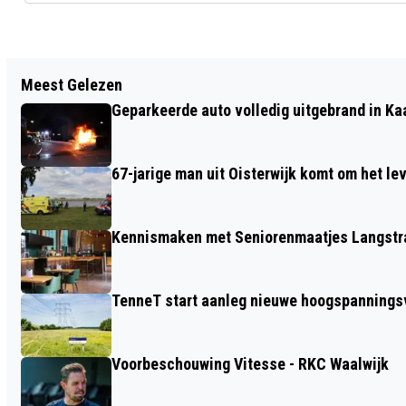
Vorig artikel
Meest Gelezen
SKØFT EN BELINDO IN CROSSROADS
Geparkeerde auto volledig uitgebrand in Ka
67-jarige man uit Oisterwijk komt om het l
Kennismaken met Seniorenmaatjes Langstra
TenneT start aanleg nieuwe hoogspanningsv
Voorbeschouwing Vitesse - RKC Waalwijk