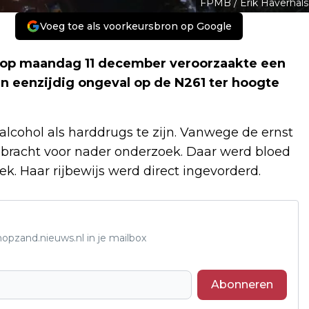
FPMB / Erik Haverhals
Voeg toe als voorkeursbron op Google
 op maandag 11 december veroorzaakte een
en eenzijdig ongeval op de N261 ter hoogte
alcohol als harddrugs te zijn. Vanwege de ernst
ebracht voor nader onderzoek. Daar werd bloed
. Haar rijbewijs werd direct ingevorderd.
opzand.nieuws.nl in je mailbox
Abonneren