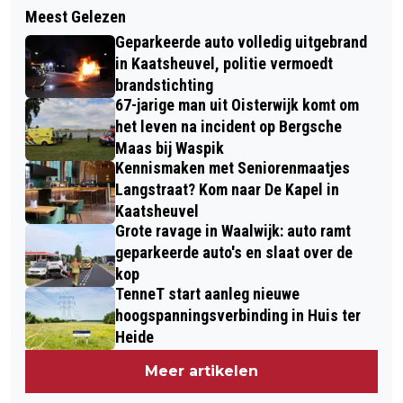
BEWONER AANGEHOUDEN NA DOOD
Meest Gelezen
WAARDEVOLLE SPULLEN
VAN VROUW IN SPRANG-CAPELLE
Geparkeerde auto volledig uitgebrand
BUITGEMAAKT BIJ 91-JARIGE VROUW
in Kaatsheuvel, politie vermoedt
DOOR NEPAGENT
brandstichting
67-jarige man uit Oisterwijk komt om
het leven na incident op Bergsche
Maas bij Waspik
Kennismaken met Seniorenmaatjes
Langstraat? Kom naar De Kapel in
Kaatsheuvel
Grote ravage in Waalwijk: auto ramt
geparkeerde auto's en slaat over de
kop
TenneT start aanleg nieuwe
hoogspanningsverbinding in Huis ter
Heide
Meer artikelen