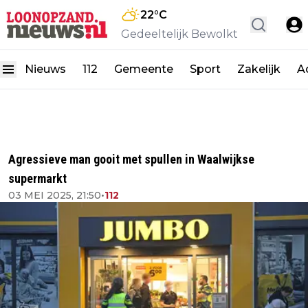
22
°C
Gedeeltelijk Bewolkt
Nieuws
112
Gemeente
Sport
Zakelijk
A
Agressieve man gooit met spullen in Waalwijkse
supermarkt
03 MEI 2025, 21:50
•
112