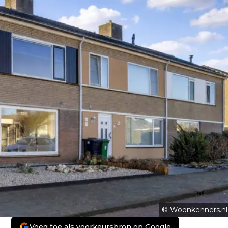
© Woonkenners.nl
Voeg toe als voorkeursbron op Google