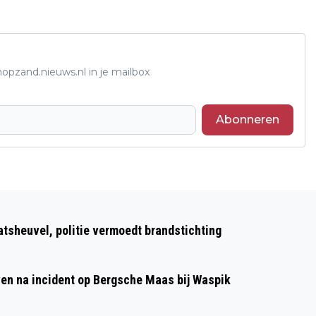
opzand.nieuws.nl in je mailbox
Abonneren
Volgend artikel
VEILIGHEIDSWAARSCHUWING
atsheuvel, politie vermoedt brandstichting
NUTRILON: MOGELIJK SCHADELIJKE
STOF IN BABYVOEDING
even na incident op Bergsche Maas bij Waspik