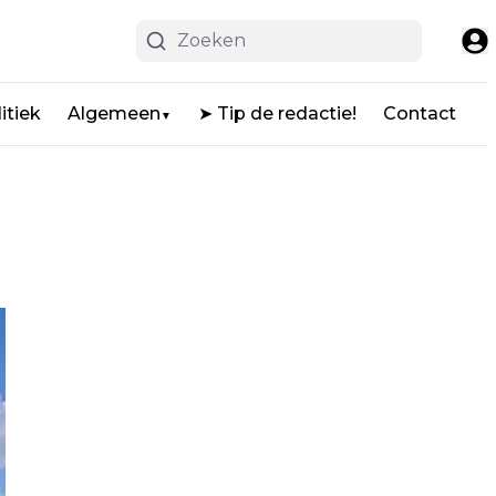
itiek
Algemeen
➤ Tip de redactie!
Contact
▼