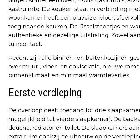
uitgerust met een oven, 4-pits gasfornuis, afz
kastruimte. De keuken staat in verbinding m
woonkamer heeft een plavuizenvloer, sfeervoll
toog naar de keuken. De IJsselsteentjes en wa
authentieke en gezellige uitstraling. Zowel aan 
tuincontact.
Recent zijn alle binnen- en buitenkozijnen ge
over muur-, vloer- en dakisolatie, nieuwe ra
binnenklimaat en minimaal warmteverlies.
Eerste verdieping
De overloop geeft toegang tot drie slaapkam
mogelijkheid tot vierde slaapkamer). De badka
douche, radiator en toilet. De slaapkamers aan 
extra ruim dankzij de uitbouw op de verdiepin