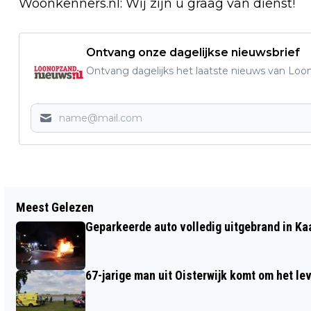
Woonkenners.nl: Wij zijn u graag van dienst!
Ontvang onze dagelijkse nieuwsbrief
Ontvang dagelijks het laatste nieuws van Loon
Vorig artikel
Meest Gelezen
NIEUWE HUURSERVICE MAAKT
Geparkeerde auto volledig uitgebrand in Ka
BORSTKOLF ALTIJD BESCHIKBAAR IN
ETZ ELISABETH
67-jarige man uit Oisterwijk komt om het l