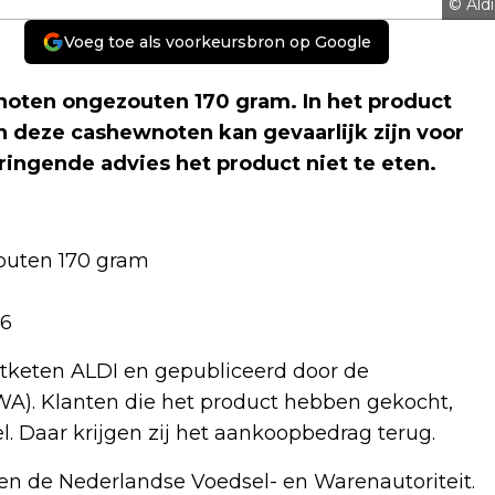
© Aldi
Voeg toe als voorkeursbron op Google
oten ongezouten 170 gram. In het product
n deze cashewnoten kan gevaarlijk zijn voor
ingende advies het product niet te eten.
outen 170 gram
26
tketen ALDI en gepubliceerd door de
A). Klanten die het product hebben gekocht,
. Daar krijgen zij het aankoopbedrag terug.
en de Nederlandse Voedsel- en Warenautoriteit.