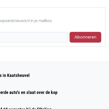
opzand.nieuws.nl in je mailbox
Abonneren
Volgend artikel
FOODWATCH ONDERZOEKT
s in Kaatsheuvel
SUPERMARKTPRODUCTEN EN VINDT
TIENTALLEN VERBODEN PESTICIDEN
erde auto's en slaat over de kop