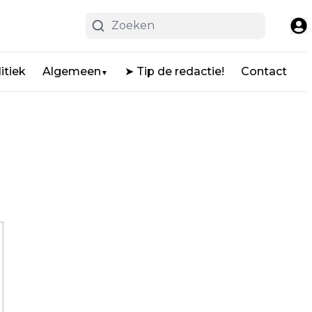
itiek
Algemeen
➤ Tip de redactie!
Contact
▼