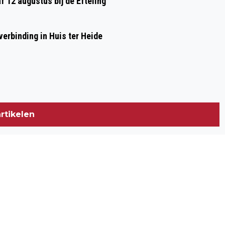
af 12 augustus bij de Efteling
erbinding in Huis ter Heide
rtikelen