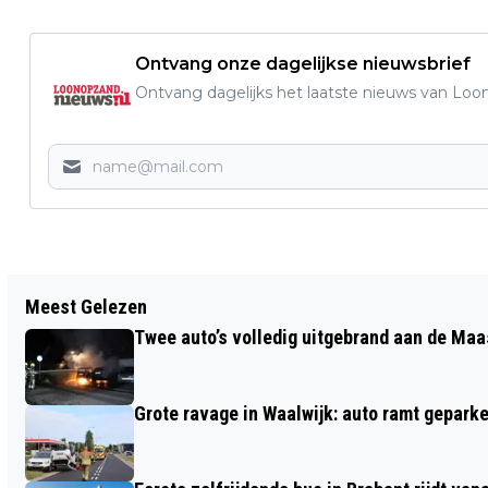
Ontvang onze dagelijkse nieuwsbrief
Ontvang dagelijks het laatste nieuws van Loon
Vorig artikel
Meest Gelezen
MOERS PINKSTERWEEKEND BRENGT
Twee auto’s volledig uitgebrand aan de Maa
MUZIEK, FAMILIEVERMAAK EN
BRABANTSE GEZELLIGHEID NAAR DE
Grote ravage in Waalwijk: auto ramt geparke
MOER