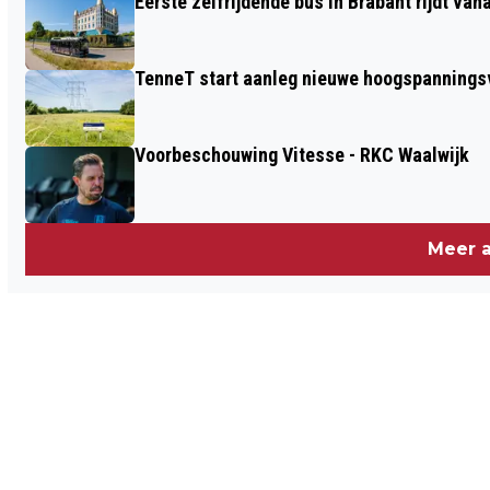
Eerste zelfrijdende bus in Brabant rijdt van
TenneT start aanleg nieuwe hoogspanningsv
Voorbeschouwing Vitesse - RKC Waalwijk
Meer a