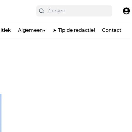
itiek
Algemeen
➤ Tip de redactie!
Contact
▼