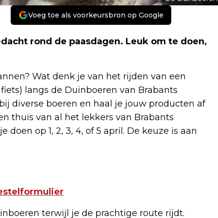
Voeg toe als voorkeursbron op Google
edacht rond de paasdagen. Leuk om te doen,
annen? Wat denk je van het rijden van een
f fiets) langs de Duinboeren van Brabants
ij diverse boeren en haal je jouw producten af
en thuis van al het lekkers van Brabants
e doen op 1, 2, 3, 4, of 5 april. De keuze is aan
estelformulier
boeren terwijl je de prachtige route rijdt.