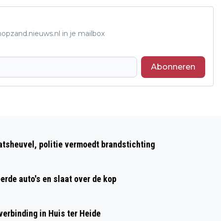
opzand.nieuws.nl in je mailbox
Abonneren
Volgend artikel
AVONDKLOK GAAT VANAF 31 MAART
atsheuvel, politie vermoedt brandstichting
EEN UURTJE LATER IN
erde auto's en slaat over de kop
erbinding in Huis ter Heide