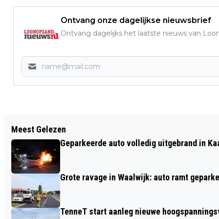
Ontvang onze dagelijkse nieuwsbrief
Ontvang dagelijks het laatste nieuws van Loon
Vorig artikel
Meest Gelezen
OBS DE START IN DE MOER HEEFT NOG
Geparkeerde auto volledig uitgebrand in Ka
ÉÉN EXTRA LEERLING NODIG!
Grote ravage in Waalwijk: auto ramt geparke
TenneT start aanleg nieuwe hoogspanningsv