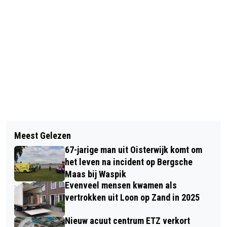
Vorig artikel
Volgend artikel
GRATIS SMARTPHONECURSUS HELPT
Meest Gelezen
SPROOKJESBOS KRIJGT
INWONERS KAATSHEUVEL DIGITAAL
67-jarige man uit Oisterwijk komt om
SPROOKJESBIBLIOTHEEK EN NIEUWE
VAARDIGER
het leven na incident op Bergsche
CHINESE NACHTEGAAL
Maas bij Waspik
Evenveel mensen kwamen als
vertrokken uit Loon op Zand in 2025
Nieuw acuut centrum ETZ verkort