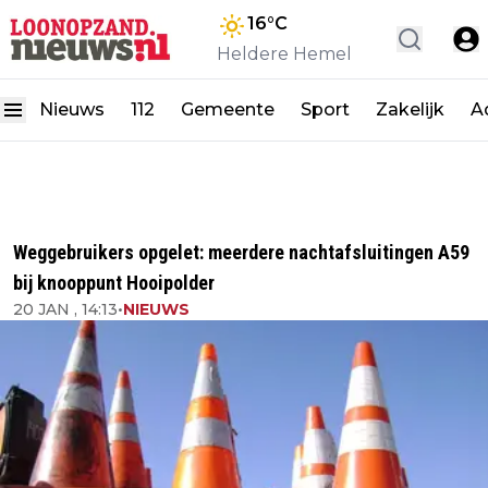
16
°C
Heldere Hemel
Nieuws
112
Gemeente
Sport
Zakelijk
A
Weggebruikers opgelet: meerdere nachtafsluitingen A59
bij knooppunt Hooipolder
20 JAN , 14:13
•
NIEUWS