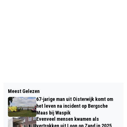
Vorig artikel
Volgend artikel
RKC WAALWIJK OPENT
Meest Gelezen
NAVAJO BAKBOORD VERLENGT
VOORBEREIDING MET DUEL TEGEN
67-jarige man uit Oisterwijk komt om
CONTRACT BIJ RKC WAALWIJK
REGIOTEAM WAALWIJK
het leven na incident op Bergsche
Maas bij Waspik
Evenveel mensen kwamen als
vertrokken uit Loon op Zand in 2025