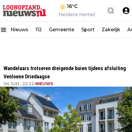
16
°C
Heldere Hemel
Nieuws
112
Gemeente
Sport
Zakelijk
A
Wandelaars trotseren dreigende buien tijdens afsluiting
Venloene Driedaagse
04 JUN , 22:22
•
NIEUWS