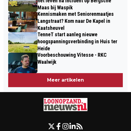
het leven na incident op Bergsche
Maas bij Waspik
Kennismaken met Seniorenmaatjes
Langstraat? Kom naar De Kapel in
Kaatsheuvel
TenneT start aanleg nieuwe
hoogspanningsverbinding in Huis ter
Heide
Voorbeschouwing Vitesse - RKC
Waalwijk
Meer artikelen