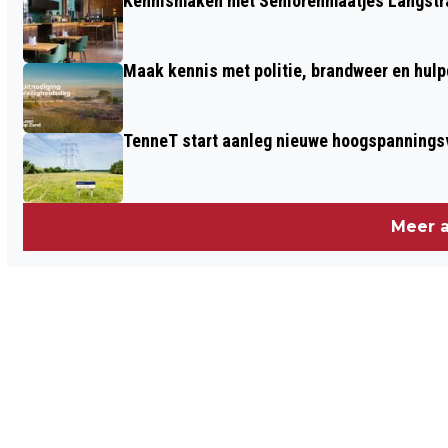
Kennismaken met Seniorenmaatjes Langstra
Maak kennis met politie, brandweer en hulp
TenneT start aanleg nieuwe hoogspanningsv
Meer a