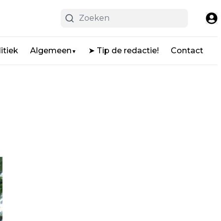
itiek
Algemeen
➤ Tip de redactie!
Contact
▼