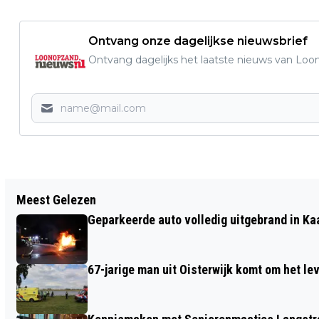
Ontvang onze dagelijkse nieuwsbrief
Ontvang dagelijks het laatste nieuws van Loon
Vorig artikel
Meest Gelezen
BESTUURDER BEVRIJD NADAT AUTO IN
Geparkeerde auto volledig uitgebrand in Ka
SLOOT TERECHTKOMT BIJ WASPIK, REE
OVERLEDEN
67-jarige man uit Oisterwijk komt om het l