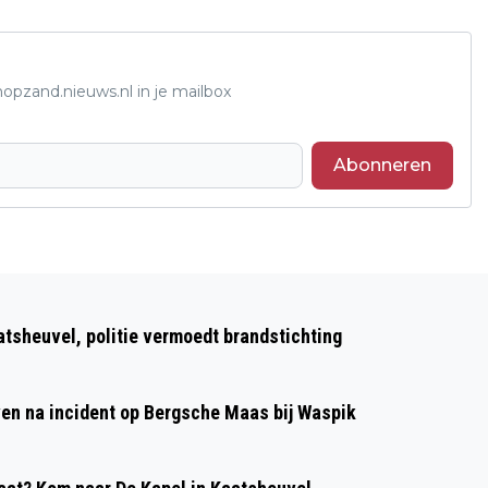
opzand.nieuws.nl in je mailbox
Abonneren
Volgend artikel
GRATIS MUZIEKFESTIVAL MET
atsheuvel, politie vermoedt brandstichting
FOODTRUCKS EN LIVEOPTREDENS IN
LOON OP ZAND OP ZONDAG 7 JUNI
even na incident op Bergsche Maas bij Waspik