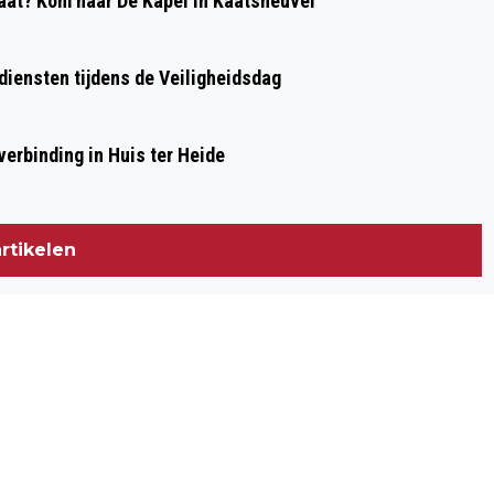
at? Kom naar De Kapel in Kaatsheuvel
diensten tijdens de Veiligheidsdag
erbinding in Huis ter Heide
rtikelen