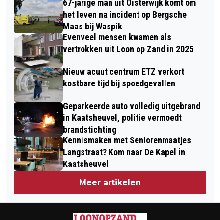
67-jarige man uit Oisterwijk komt om
WIND WAALWIJK WOENSDAG 19
het leven na incident op Bergsche
APRIL
Maas bij Waspik
Evenveel mensen kwamen als
vertrokken uit Loon op Zand in 2025
Nieuw acuut centrum ETZ verkort
kostbare tijd bij spoedgevallen
Geparkeerde auto volledig uitgebrand
in Kaatsheuvel, politie vermoedt
brandstichting
Kennismaken met Seniorenmaatjes
Langstraat? Kom naar De Kapel in
Kaatsheuvel
Meer artikelen