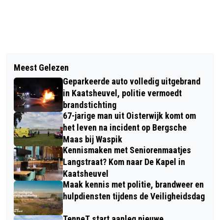
Vorig artikel
Volgend artikel
GEPARKEERDE AUTO GERAMD
Meest Gelezen
WZV GAAT ALS EEN SPEER TIJDENS
VOOREINDE WAALWIJK,
Geparkeerde auto volledig uitgebrand
DE BRABANTSE KAMPIOENSCHAPPEN
VEROORZAKER RIJDT DOOR
in Kaatsheuvel, politie vermoedt
brandstichting
67-jarige man uit Oisterwijk komt om
het leven na incident op Bergsche
Maas bij Waspik
Kennismaken met Seniorenmaatjes
Langstraat? Kom naar De Kapel in
Kaatsheuvel
Maak kennis met politie, brandweer en
hulpdiensten tijdens de Veiligheidsdag
TenneT start aanleg nieuwe