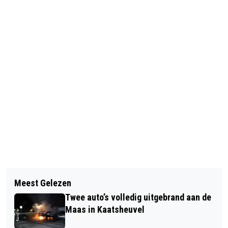
Vorig artikel
Volgend artikel
RKC WAALWIJK HAALT
Meest Gelezen
KAATSHEUVEL KRIJGT MODERN
VLEUGELAANVALLER AZZEDDINE
Twee auto’s volledig uitgebrand aan de
SKATEPARK VOOR JONG EN OUD
DKIDAK NAAR HET MANDEMAKERS
Maas in Kaatsheuvel
STADION