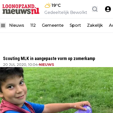
19
°C
Gedeeltelijk Bewolkt
Nieuws
112
Gemeente
Sport
Zakelijk
A
Scouting MLK in aangepaste vorm op zomerkamp
20 JUL 2020, 10:04
•
NIEUWS