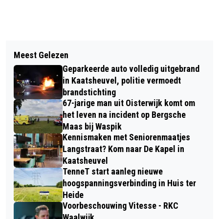
Vorig artikel
Volgend artikel
DRONKEN AUTOMOBILIST RIJDT
Meest Gelezen
BURGEMEESTER SLUIT WONING
TEGEN LANTAARNPAAL, RIJBEWIJS
Geparkeerde auto volledig uitgebrand
WILHELMINAPLEIN KAATSHEUVEL NA
INGEVORDERD
in Kaatsheuvel, politie vermoedt
VONDST HENNEPKWEKERIJ
brandstichting
67-jarige man uit Oisterwijk komt om
het leven na incident op Bergsche
Maas bij Waspik
Kennismaken met Seniorenmaatjes
Langstraat? Kom naar De Kapel in
Kaatsheuvel
TenneT start aanleg nieuwe
hoogspanningsverbinding in Huis ter
Heide
Voorbeschouwing Vitesse - RKC
Waalwijk