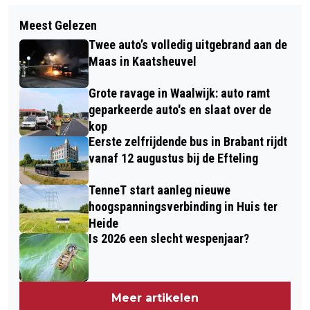
Volgend artikel
BRIEF HANNE VAN AART AAN
Meest Gelezen
TWEE AUTOMOBILISTEN MOETEN
BEWONERS GEMEENTE LOON OP
Twee auto’s volledig uitgebrand aan de
RIJBEWIJS INLEVEREN VANWEGE
ZAND: 'DE STRIJD TEGEN HET
Maas in Kaatsheuvel
FLINKE SNELHEIDSOVERTREDINGEN
CORONAVIRUS'
Grote ravage in Waalwijk: auto ramt
geparkeerde auto's en slaat over de
kop
Eerste zelfrijdende bus in Brabant rijdt
vanaf 12 augustus bij de Efteling
TenneT start aanleg nieuwe
hoogspanningsverbinding in Huis ter
Heide
Is 2026 een slecht wespenjaar?
Meer artikelen