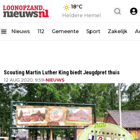
18
°C
Heldere Hemel
Nieuws
112
Gemeente
Sport
Zakelijk
A
Scouting Martin Luther King biedt Jeugdpret thuis
12 AUG 2020, 9:59
•
NIEUWS