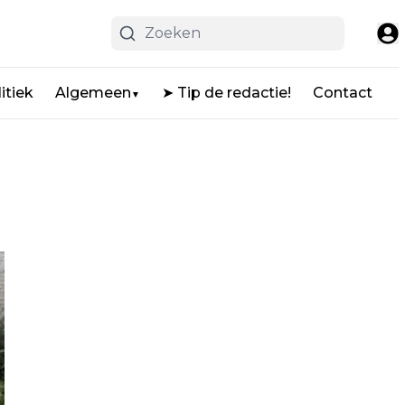
itiek
Algemeen
➤ Tip de redactie!
Contact
▼