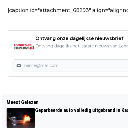
[caption id="attachment_68293" align="alignn
Ontvang onze dagelijkse nieuwsbrief
Ontvang dagelijks het laatste nieuws van Loon
Vorig artikel
Meest Gelezen
OPHAALDAGEN KLEIN CHEMISCH AFVAL
Geparkeerde auto volledig uitgebrand in Ka