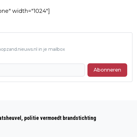
one" width="1024"]
opzand.nieuws.nl in je mailbox
Abonneren
Volgend artikel
GEMEENTEHUIS OP WOENSDAGAVOND
atsheuvel, politie vermoedt brandstichting
WEER OPEN TOT 19.30 UUR