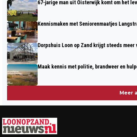
67-jarige man uit Oisterwijk komt om het l
Kennismaken met Seniorenmaatjes Langstra
Dorpshuis Loon op Zand krijgt steeds meer
Maak kennis met politie, brandweer en hulp
Meer a