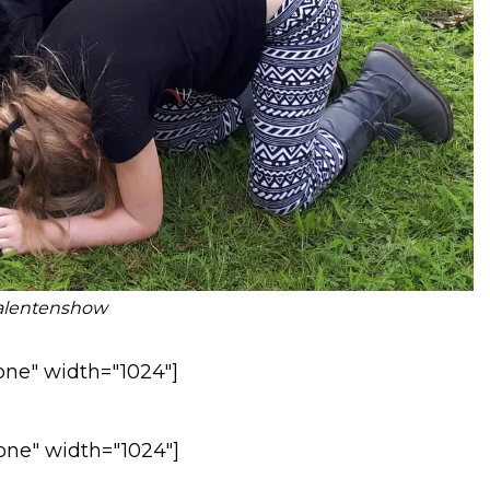
alentenshow
one" width="1024"]
one" width="1024"]