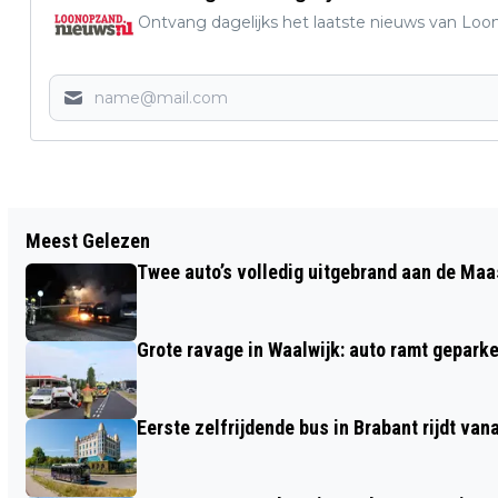
Ontvang dagelijks het laatste nieuws van Loon
Vorig artikel
Meest Gelezen
GP DECOR COMBINEERT
Twee auto’s volledig uitgebrand aan de Maa
INTERIEURADVIES MET ERKENDE
BRANCHEZEKERHEID
Grote ravage in Waalwijk: auto ramt geparke
Eerste zelfrijdende bus in Brabant rijdt van