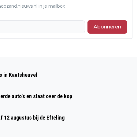
opzand.nieuws.nl in je mailbox
Abonneren
Volgend artikel
OPENINGSTIJDEN GEMEENTE EN HET
s in Kaatsheuvel
KLAVIER AANGEPAST VANWEGE
HEMELVAART
erde auto's en slaat over de kop
af 12 augustus bij de Efteling