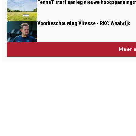
TenneT start aanleg nieuwe hoogspanningsv
Voorbeschouwing Vitesse - RKC Waalwijk
Meer a