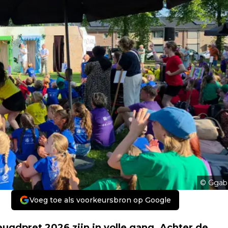
© Ggab
Voeg toe als voorkeursbron op Google
gdpret 2026 zijn in volle gang. Achter de