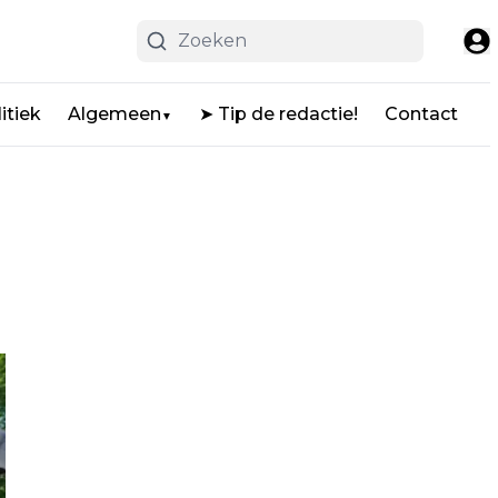
itiek
Algemeen
➤ Tip de redactie!
Contact
▼