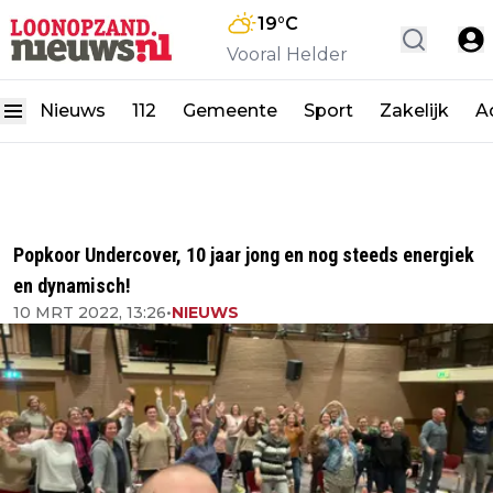
19
°C
Vooral Helder
Nieuws
112
Gemeente
Sport
Zakelijk
A
Popkoor Undercover, 10 jaar jong en nog steeds energiek
en dynamisch!
10 MRT 2022, 13:26
•
NIEUWS