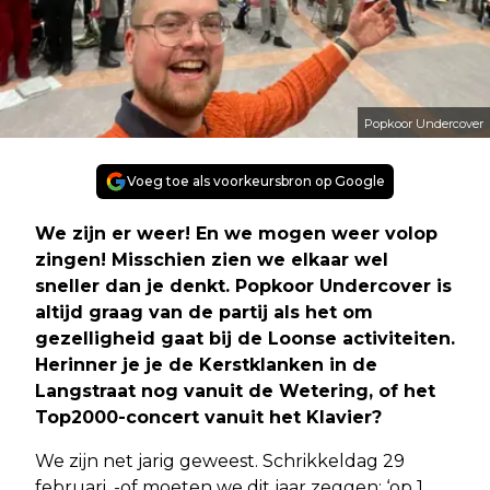
Popkoor Undercover
Voeg toe als voorkeursbron op Google
We zijn er weer! En we mogen weer volop
zingen! Misschien zien we elkaar wel
sneller dan je denkt. Popkoor Undercover is
altijd graag van de partij als het om
gezelligheid gaat bij de Loonse activiteiten.
Herinner je je de Kerstklanken in de
Langstraat nog vanuit de Wetering, of het
Top2000-concert vanuit het Klavier?
We zijn net jarig geweest. Schrikkeldag 29
februari, -of moeten we dit jaar zeggen: ‘op 1