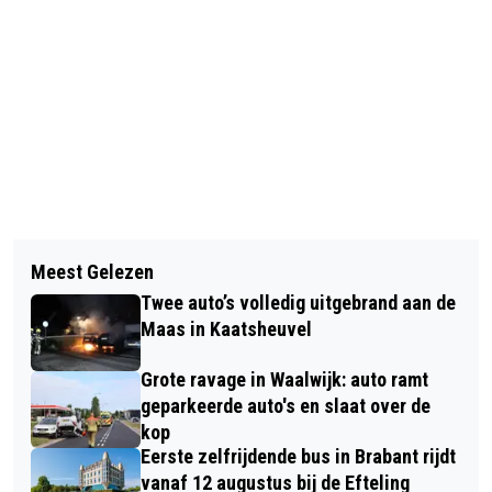
Vorig artikel
Volgend artikel
HERENBOEREN DE LANGSTRAAT
Meest Gelezen
BRONZEN EREPENNING VOOR OUD-
MAKEN STAPPEN!
Twee auto’s volledig uitgebrand aan de
WETHOUDER VAN WEL
Maas in Kaatsheuvel
Grote ravage in Waalwijk: auto ramt
geparkeerde auto's en slaat over de
kop
Eerste zelfrijdende bus in Brabant rijdt
vanaf 12 augustus bij de Efteling