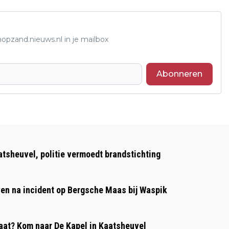
opzand.nieuws.nl in je mailbox
Abonneren
Volgend artikel
ONTPLOFFING BIJ WONING AAN DE
atsheuvel, politie vermoedt brandstichting
DRAVIK IN SPRANG-CAPELLE
VEROORZAAKT VEEL SCHADE
even na incident op Bergsche Maas bij Waspik
at? Kom naar De Kapel in Kaatsheuvel