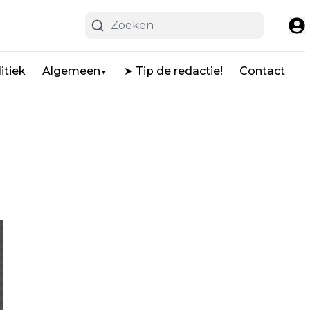
itiek
Algemeen
➤ Tip de redactie!
Contact
▼