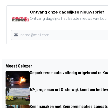
Ontvang onze dagelijkse nieuwsbrief
Ontvang dagelijks het laatste nieuws van Loon
Vorig artikel
Meest Gelezen
DRIE BESTUURDERS BETRAPT OP
Geparkeerde auto volledig uitgebrand in Ka
DRUGSGEBRUIK; ELF BESTUURDERS
ONTVANGEN 'POLITIE IN ACTIE' BON
67-jarige man uit Oisterwijk komt om het l
Kennismaken met Seniorenmaatjes Langstra