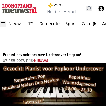
25
°C
Heldere Hemel
Nieuws
112
Gemeente
Sport
Zakelijk
A
Pianist gezocht om mee Undercover te gaan!
07 FEB 2017, 11:16
•
NIEUWS