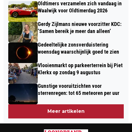
HET PR-TEAM
Oldtimers verzamelen zich vandaag in
ZAND JANUARI 2017
Waalwijk voor Oldtimerdag 2026
Gerdy Zijlmans nieuwe voorzitter KDC:
‘Samen bereik je meer dan alleen’
Gedeeltelijke zonsverduistering
woensdag waarschijnlijk goed te zien
Vlooienmarkt op parkeerterrein bij Piet
Klerkx op zondag 9 augustus
Gunstige vooruitzichten voor
sterrenregen: tot 65 meteoren per uur
Meer artikelen