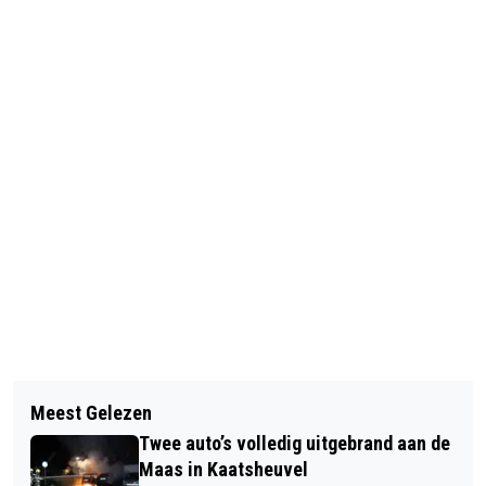
Vorig artikel
Volgend artikel
BPG JAC KLIJN: ‘WE OPTIMALISEREN
Meest Gelezen
WERELDVOEDSELDAG IN LOON OP
CONSTANT ONS AANBOD AAN DE
Twee auto’s volledig uitgebrand aan de
ZAND
KLANTVRAAG’
Maas in Kaatsheuvel