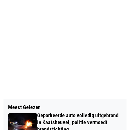
Vorig artikel
Volgend artikel
DRUKKE BEVRIJDINGSDAG VORMT
Meest Gelezen
GRATIS GENIETEN VAN
HOOGTEPUNT VAN
Geparkeerde auto volledig uitgebrand
PUURPLEINPLEZIER TIJDENS
HERDENKINGSWEEK BIJ
in Kaatsheuvel, politie vermoedt
PLEINFESTIVAL KAATSHEUVEL OP
brandstichting