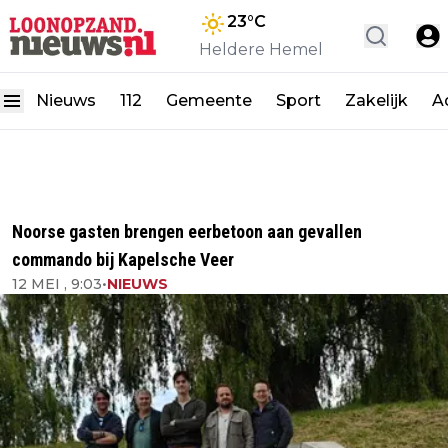
23
°C
Heldere Hemel
Nieuws
112
Gemeente
Sport
Zakelijk
A
Noorse gasten brengen eerbetoon aan gevallen
commando bij Kapelsche Veer
12 MEI , 9:03
•
NIEUWS