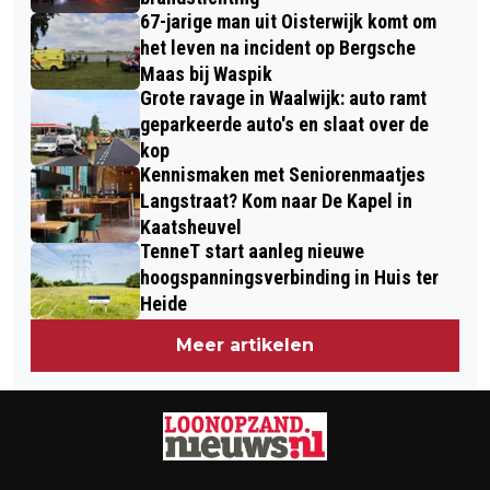
OORLOGSMUSEUM ALTENA
67-jarige man uit Oisterwijk komt om
ZONDAG 31 MEI
het leven na incident op Bergsche
Maas bij Waspik
Grote ravage in Waalwijk: auto ramt
geparkeerde auto's en slaat over de
kop
Kennismaken met Seniorenmaatjes
Langstraat? Kom naar De Kapel in
Kaatsheuvel
TenneT start aanleg nieuwe
hoogspanningsverbinding in Huis ter
Heide
Meer artikelen