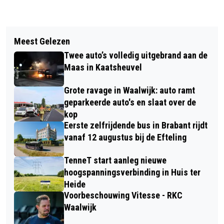
Vorig artikel
Volgend artikel
SHC ONDERZOEKT BEKENDHEID
Meest Gelezen
POLITIE ONDERZOEKT
ONDER HUURDERS VAN CASADE MET
Twee auto’s volledig uitgebrand aan de
MOTORONGEVAL OP A59 BIJ
GROTE ENQUÊTE
Maas in Kaatsheuvel
WAALWIJK
Grote ravage in Waalwijk: auto ramt
geparkeerde auto's en slaat over de
kop
Eerste zelfrijdende bus in Brabant rijdt
vanaf 12 augustus bij de Efteling
TenneT start aanleg nieuwe
hoogspanningsverbinding in Huis ter
Heide
Voorbeschouwing Vitesse - RKC
Waalwijk