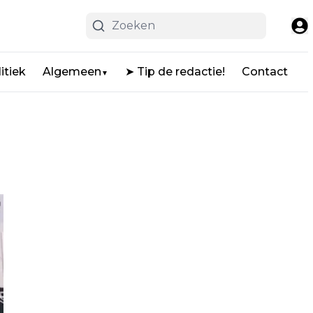
itiek
Algemeen
➤ Tip de redactie!
Contact
▼