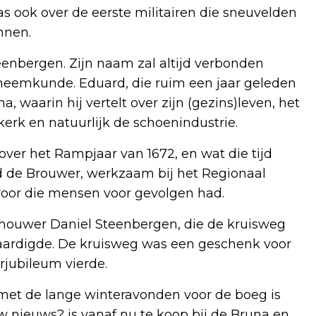
ook over de eerste militairen die sneuvelden
nnen.
eenbergen. Zijn naam zal altijd verbonden
heemkunde. Eduard, die ruim een jaar geleden
, waarin hij vertelt over zijn (gezins)leven, het
kerk en natuurlijk de schoenindustrie.
 over het Rampjaar van 1672, en wat die tijd
d de Brouwer, werkzaam bij het Regionaal
 voor die mensen voor gevolgen had.
ldhouwer Daniel Steenbergen, die de kruisweg
ervaardigde. De kruisweg was een geschenk voor
erjubileum vierde.
 met de lange winteravonden voor de boeg is
 nieuws? is vanaf nu te koop bij de Bruna en