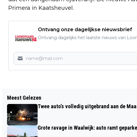
Primera in Kaatsheuvel.
Ontvang onze dagelijkse nieuwsbrief
Ontvang dagelijks het laatste nieuws van Loon
Vorig artikel
Meest Gelezen
E-SIGARET MET SMAAKJE VANAF 1
Twee auto’s volledig uitgebrand aan de Maa
OKTOBER 2023 DEFINITIEF VERBODEN
Grote ravage in Waalwijk: auto ramt geparke