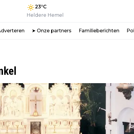
23
°C
Heldere Hemel
Adverteren
➤ Onze partners
Familieberichten
Pol
nkel