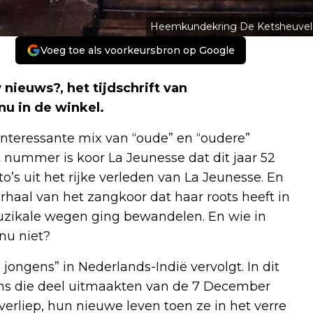
Heemkundekring De Ketsheuvel
Voeg toe als voorkeursbron op Google
ieuws?, het tijdschrift van
u in de winkel.
 interessante mix van “oude” en “oudere”
 nummer is koor La Jeunesse dat dit jaar 52
to’s uit het rijke verleden van La Jeunesse. En
rhaal van het zangkoor dat haar roots heeft in
muzikale wegen ging bewandelen. En wie in
nu niet?
ongens” in Nederlands-Indië vervolgt. In dit
ns die deel uitmaakten van de 7 December
s verliep, hun nieuwe leven toen ze in het verre