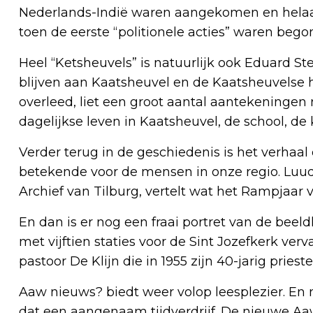
Nederlands-Indië waren aangekomen en helaas 
toen de eerste “politionele acties” waren bego
Heel “Ketsheuvels” is natuurlijk ook Eduard St
blijven aan Kaatsheuvel en de Kaatsheuvelse 
overleed, liet een groot aantal aantekeningen na
dagelijkse leven in Kaatsheuvel, de school, de 
Verder terug in de geschiedenis is het verhaal
betekende voor de mensen in onze regio. Luu
Archief van Tilburg, vertelt wat het Rampjaar
En dan is er nog een fraai portret van de bee
met vijftien staties voor de Sint Jozefkerk v
pastoor De Klijn die in 1955 zijn 40-jarig priest
Aaw nieuws? biedt weer volop leesplezier. En
dat een aangenaam tijdverdrijf. De nieuwe Aaw