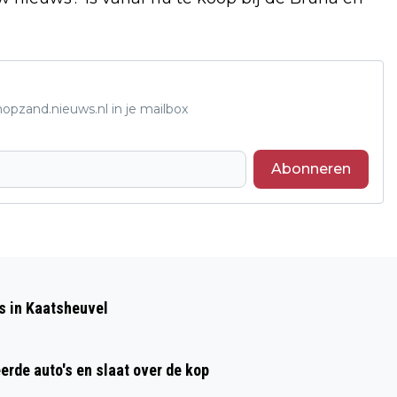
opzand.nieuws.nl in je mailbox
Abonneren
Volgend artikel
WEER EEN AANRIJDING OP KRUISING
s in Kaatsheuvel
KLEIWEG WAALWIJK
erde auto's en slaat over de kop