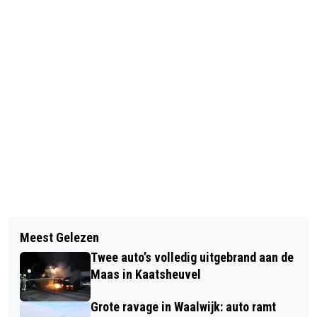
Vorig artikel
Volgend artikel
MOTORRIJDSTER GEWOND BIJ
Meest Gelezen
BESTUURDER BEVRIJD NADAT AUTO
ONGEVAL OP KRUISING IN WAALWIJK
Twee auto’s volledig uitgebrand aan de
IN SLOOT TERECHTKOMT BIJ WASPIK,
Maas in Kaatsheuvel
REE OVERLEDEN
Grote ravage in Waalwijk: auto ramt