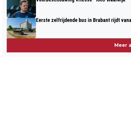
Eerste zelfrijdende bus in Brabant rijdt van
Meer a