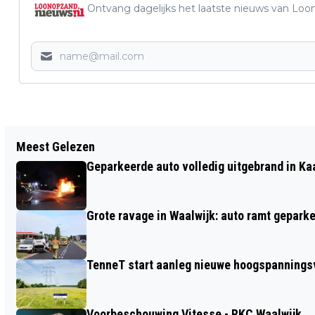
Ontvang dagelijks het laatste nieuws van Loon
Vorig artikel
Meest Gelezen
GESTOLEN FIETS AANGETROFFEN IN
Geparkeerde auto volledig uitgebrand in Ka
CENTRUM KAATSHEUVEL
Grote ravage in Waalwijk: auto ramt geparke
TenneT start aanleg nieuwe hoogspanningsv
Voorbeschouwing Vitesse - RKC Waalwijk