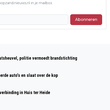
opzand.nieuws.nl in je mailbox
Abonneren
Volgend artikel
AVRI’S MAGICAL CHRISTMAS SHOW
atsheuvel, politie vermoedt brandstichting
WEER BETOVEREND
erde auto's en slaat over de kop
erbinding in Huis ter Heide