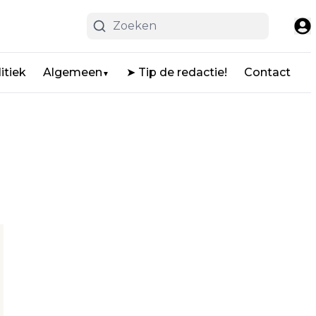
itiek
Algemeen
➤ Tip de redactie!
Contact
▼