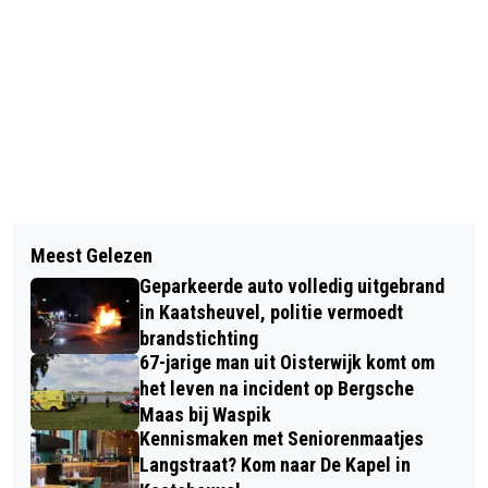
Vorig artikel
Volgend artikel
BRAND IN GARAGEWONING IN
Meest Gelezen
RKC WAALWIJK OPENT
WASPIK, BEWOONSTER NAAR
Geparkeerde auto volledig uitgebrand
VOORBEREIDING MET DUEL TEGEN
ZIEKENHUIS
in Kaatsheuvel, politie vermoedt
REGIOTEAM WAALWIJK
brandstichting
67-jarige man uit Oisterwijk komt om
het leven na incident op Bergsche
Maas bij Waspik
Kennismaken met Seniorenmaatjes
Langstraat? Kom naar De Kapel in