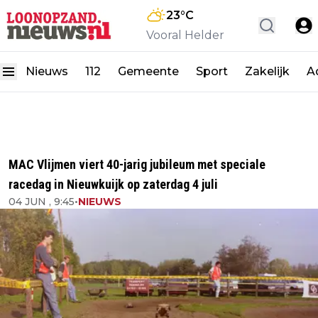
23
°C
Vooral Helder
Nieuws
112
Gemeente
Sport
Zakelijk
A
MAC Vlijmen viert 40-jarig jubileum met speciale
racedag in Nieuwkuijk op zaterdag 4 juli
04 JUN , 9:45
•
NIEUWS