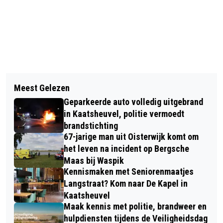
Vorig artikel
Volgend artikel
RABOBANK STEUNT
Meest Gelezen
BRUISEND DORPSHART CONCERT
OORLOGSMUSEUM ALTENA MET
Geparkeerde auto volledig uitgebrand
BRENGT MUZIEK EN SFEER NAAR
BIJDRAGE VOOR NIEUWE
in Kaatsheuvel, politie vermoedt
ANTON PIECKPLEIN IN KAATSHEUVEL
brandstichting
OORLOGSVERHALEN
67-jarige man uit Oisterwijk komt om
het leven na incident op Bergsche
Maas bij Waspik
Kennismaken met Seniorenmaatjes
Langstraat? Kom naar De Kapel in
Kaatsheuvel
Maak kennis met politie, brandweer en
hulpdiensten tijdens de Veiligheidsdag