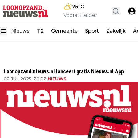
25
°C
Vooral Helder
Nieuws
112
Gemeente
Sport
Zakelijk
A
Loonopzand.nieuws.nl lanceert gratis Nieuws.nl App
02 JUL 2025, 20:02
•
NIEUWS