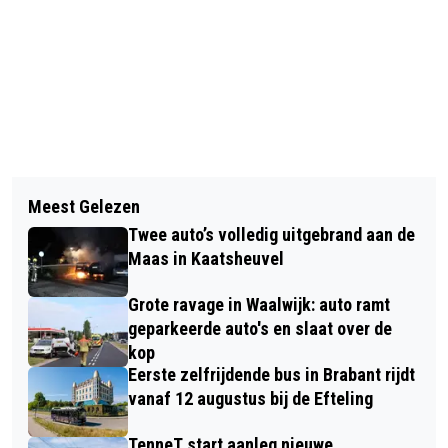
Vorig artikel
Volgend artikel
BRAND VERWOEST AUTO AAN DE
Meest Gelezen
DRIEKWART NEDERLANDERS:
WETERINGWEG IN WAALWIJK
Twee auto’s volledig uitgebrand aan de
VERGOEDING OBESITASMEDICATIE
Maas in Kaatsheuvel
ALLEEN MET STRIKTE VOORWAARDEN
Grote ravage in Waalwijk: auto ramt
geparkeerde auto's en slaat over de
kop
Eerste zelfrijdende bus in Brabant rijdt
vanaf 12 augustus bij de Efteling
TenneT start aanleg nieuwe