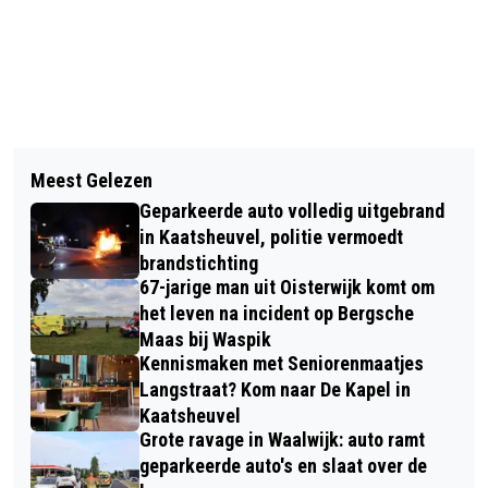
Vorig artikel
Volgend artikel
OPENINGSTIJDEN GEMEENTE EN HET
Meest Gelezen
BRANDWEER RUKT UIT VOOR
KLAVIER AANGEPAST VANWEGE
Geparkeerde auto volledig uitgebrand
VERMEENDE WONINGBRAND IN
HEMELVAART
in Kaatsheuvel, politie vermoedt
WASPIK
brandstichting
67-jarige man uit Oisterwijk komt om
het leven na incident op Bergsche
Maas bij Waspik
Kennismaken met Seniorenmaatjes
Langstraat? Kom naar De Kapel in
Kaatsheuvel
Grote ravage in Waalwijk: auto ramt
geparkeerde auto's en slaat over de