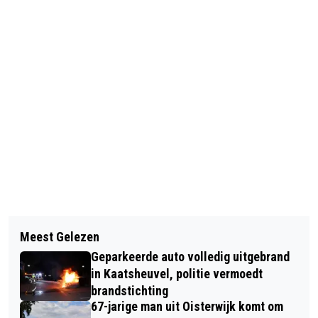
Vorig artikel
Volgend artikel
SNELHEIDSCONTROLE KAATSHEUVEL
Meest Gelezen
EFTELING RESTAURANT KASHBA
Geparkeerde auto volledig uitgebrand
OPENT 1 APRIL HAAR DEUREN
in Kaatsheuvel, politie vermoedt
brandstichting
67-jarige man uit Oisterwijk komt om