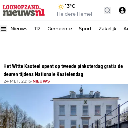
13
°C
Heldere Hemel
Nieuws
112
Gemeente
Sport
Zakelijk
A
Het Witte Kasteel opent op tweede pinksterdag gratis de
deuren tijdens Nationale Kastelendag
24 MEI , 22:15
•
NIEUWS