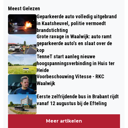
Volgend artikel
MOERS PINKSTERWEEKEND BLIJFT NA
Meest Gelezen
ADRIE BOGERS TEKENT VOOR ÉÉN
42 JAAR HÉT DORPSFEEST VAN DE
Geparkeerde auto volledig uitgebrand
SEIZOEN ALS ASSISTENT-TRAINER
MOER
in Kaatsheuvel, politie vermoedt
VAN RKC WAALWIJK
brandstichting
Grote ravage in Waalwijk: auto ramt
geparkeerde auto's en slaat over de
kop
TenneT start aanleg nieuwe
hoogspanningsverbinding in Huis ter
Heide
Voorbeschouwing Vitesse - RKC
Waalwijk
Eerste zelfrijdende bus in Brabant rijdt
vanaf 12 augustus bij de Efteling
Meer artikelen