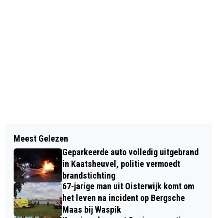
Vorig artikel
Volgend artikel
HERDENKINGSAVOND BIJ TOON
Meest Gelezen
HOE KRIJG JE DE € 190 KORTING OP
Geparkeerde auto volledig uitgebrand
JE ENERGIEREKENING?
in Kaatsheuvel, politie vermoedt
brandstichting
67-jarige man uit Oisterwijk komt om
het leven na incident op Bergsche
Maas bij Waspik