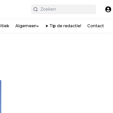
itiek
Algemeen
➤ Tip de redactie!
Contact
▼