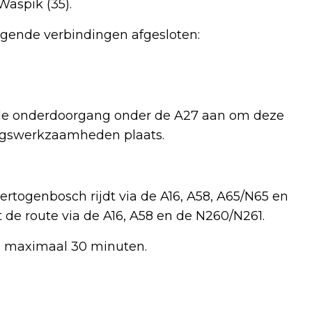
Waspik (35).
lgende verbindingen afgesloten:
de onderdoorgang onder de A27 aan om deze
ingswerkzaamheden plaats.
ertogenbosch rijdt via de A16, A58, A65/N65 en
gt de route via de A16, A58 en de N260/N261.
an maximaal 30 minuten.